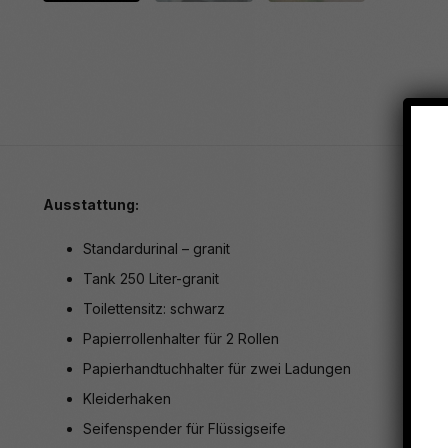
Ausstattung:
Standardurinal – granit
Tank 250 Liter-granit
Toilettensitz: schwarz
Papierrollenhalter für 2 Rollen
Papierhandtuchhalter für zwei Ladungen
Kleiderhaken
Seifenspender für Flüssigseife