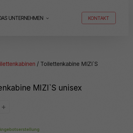
KONTAKT
DAS UNTERNEHMEN
Das ist MIZE
ilettenkabinen
/ Toilettenkabine MIZI`S
Karriere
tenkabine MIZI`S unisex
+
Angebotserstellung