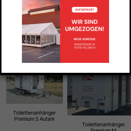
Toilettenanhänger
Festival XS
Toilettenanhänger
Premium S
Toilettenanhänger
Premium S Autark
Toilettenanhänger
Premium M